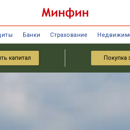
диты
Банки
Страхование
Недвижим
ить капитал
Покупка 