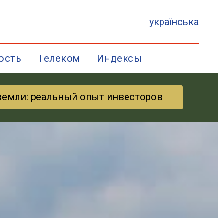
українська
ость
Телеком
Индексы
земли: реальный опыт инвесторов