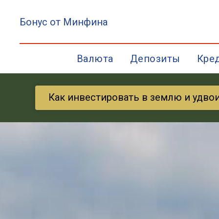
Бонус от Минфина
Валюта
Депозиты
Кре
Как инвестировать в землю и удво