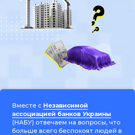
Вместе с
Независимой
ассоциацией банков Украины
(НАБУ) отвечаем на вопросы, что
больше всего беспокоят людей в