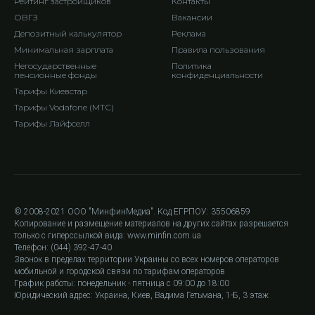
Рейтинг застройщиков
Контакты
ОВГЗ
Вакансии
Депозитный калькулятор
Реклама
Минимальная зарплата
Правила пользования
Негосударственные
Политика
пенсионные фонды
конфиденциальности
Тарифы Киевстар
Тарифы Vodafone (МТС)
Тарифы Лайфселл
© 2008-2021 ООО "МинфинМедиа". Код ЕГРПОУ: 35506859
Копирование и размещение материалов на других сайтах разрешается
только с гиперссылкой вида: www.minfin.com.ua
Телефон: (044) 392-47-40
Звонок в пределах территории Украины со всех номеров операторов
мобильной и городской связи по тарифам операторов
График работы: понедельник - пятница с 09:00 до 18:00
Юридический адрес: Украина, Киев, Вадима Гетьмана, 1-Б, 3 этаж