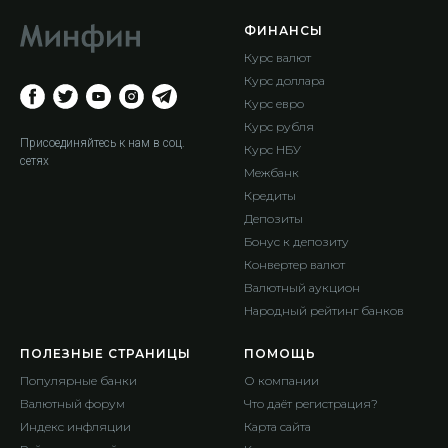
ФИНАНСЫ
Курс валют
Курс доллара
Курс евро
Курс рубля
Присоединяйтесь к нам в соц.
Курс НБУ
сетях
Межбанк
Кредиты
Депозиты
Бонус к депозиту
Конвертер валют
Валютный аукцион
Народный рейтинг банков
ПОЛЕЗНЫЕ СТРАНИЦЫ
ПОМОЩЬ
Популярные банки
О компании
Валютный форум
Что даёт регистрация?
Индекс инфляции
Карта сайта